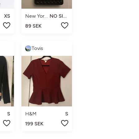
XS
New Yorker
NO SIZE
89 SEK
Tovis
S
H&M
S
199 SEK