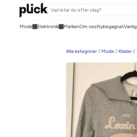
Mode
Elektronik
Märken
Om oss
Nybegagnat
Vanlig
Alla kategorier
/
Mode
/
Kläder
/