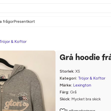
a frågor
Presentkort
Tröjor & Koftor
Grå hoodie fr
Storlek:
XS
Kategori:
Tröjor & Koftor
Märke:
Lexington
Färg:
Grå
Skick:
Mycket bra skick
3 gillamarkeringar