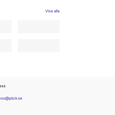
Visa alla
ess
ess@plick.se