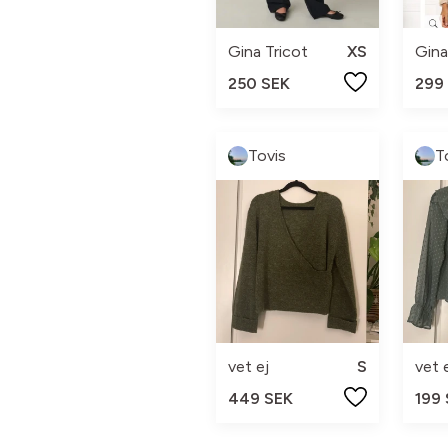
Gina Tricot
XS
Gina
250 SEK
299
Tovis
T
vet ej
S
vet 
449 SEK
199