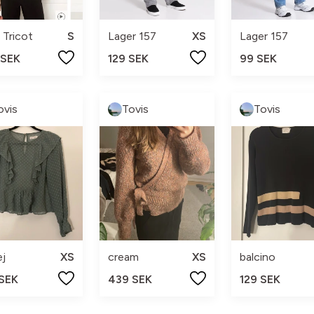
 Tricot
S
Lager 157
XS
Lager 157
 SEK
129 SEK
99 SEK
ovis
Tovis
Tovis
ej
XS
cream
XS
balcino
 SEK
439 SEK
129 SEK