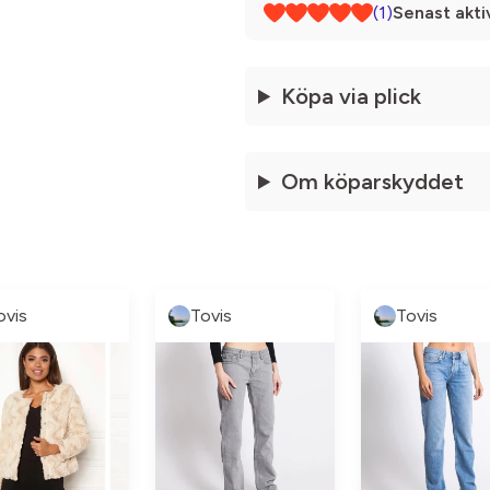
(1)
Senast akti
Köpa via plick
Om köparskyddet
ovis
Tovis
Tovis