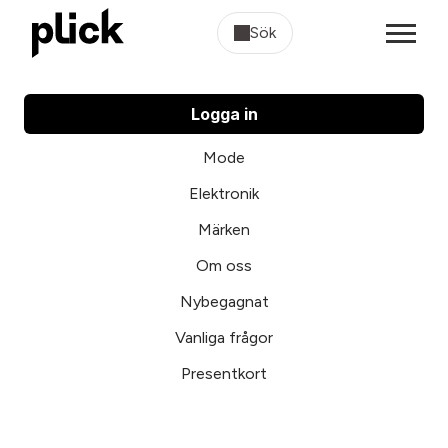
Sök
Logga in
Mode
Elektronik
Märken
Om oss
Nybegagnat
Vanliga frågor
Presentkort