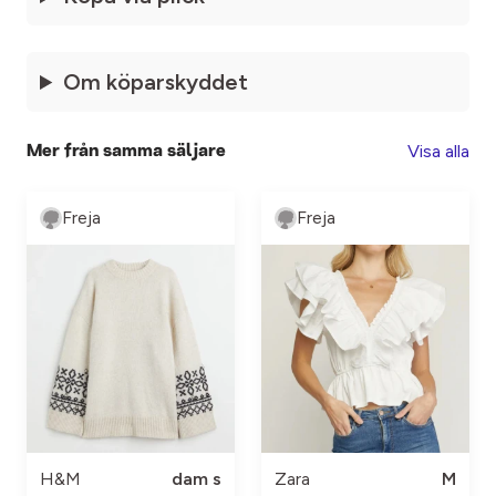
Om köparskyddet
Visa alla
Mer från samma säljare
Freja
Freja
H&M
dam s
Zara
M