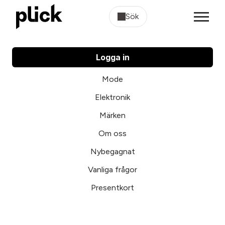
Sök
Logga in
Mode
Elektronik
Märken
Om oss
Nybegagnat
Vanliga frågor
Presentkort