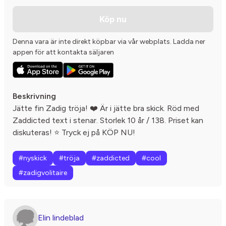
Köp nu
Denna vara är inte direkt köpbar via vår webplats. Ladda ner
appen för att kontakta säljaren
Beskrivning
Jätte fin Zadig tröja! ❤️ Är i jätte bra skick. Röd med
Zaddicted text i stenar. Storlek 10 år / 138. Priset kan
diskuteras! ⭐️ Tryck ej på KÖP NU!
#nyskick
#tröja
#zaddicted
#cool
#zadigvolitaire
Elin lindeblad