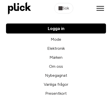
Sök
Logga in
Mode
Elektronik
Märken
Om oss
Nybegagnat
Vanliga frågor
Presentkort