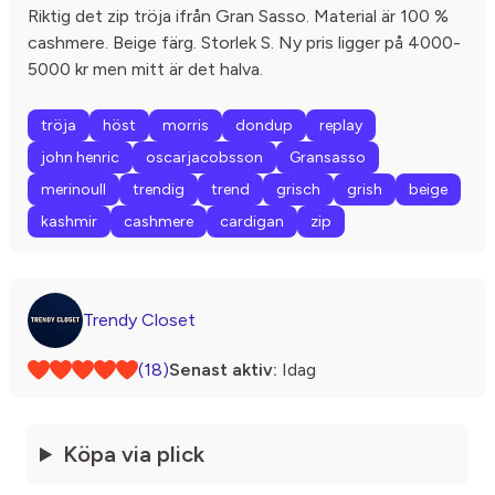
Riktig det zip tröja ifrån Gran Sasso. Material är 100 %
cashmere. Beige färg. Storlek S. Ny pris ligger på 4000-
5000 kr men mitt är det halva.
tröja
höst
morris
dondup
replay
john henric
oscarjacobsson
Gransasso
merinoull
trendig
trend
grisch
grish
beige
kashmir
cashmere
cardigan
zip
Trendy Closet
(18)
Senast aktiv:
Idag
Köpa via plick