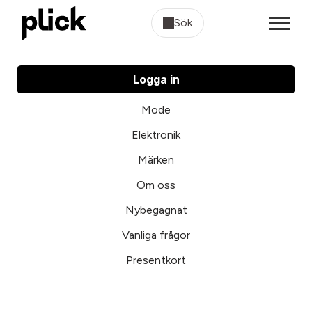
Sök
Logga in
Mode
Elektronik
Märken
Om oss
Nybegagnat
Vanliga frågor
Presentkort