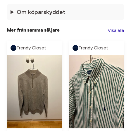
Om köparskyddet
Visa alla
Mer från samma säljare
Trendy Closet
Trendy Closet