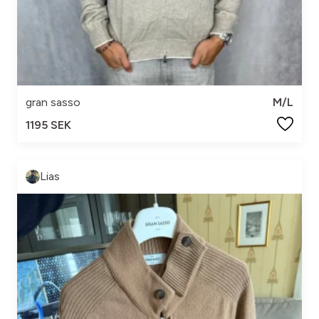
gran sasso
M/L
1195 SEK
Lias