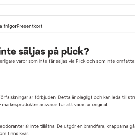
a frågor
Presentkort
inte säljas på plick?
rligare varor som inte får säljas via Plick och som inte omfattas
rfalskningar är förbjuden. Detta är olagligt och kan leda till st
 märkesprodukter ansvarar för att varan är original.
odoranter är inte tillåtna. De utgör en brandfara, knapparna gå
om finns kvar.