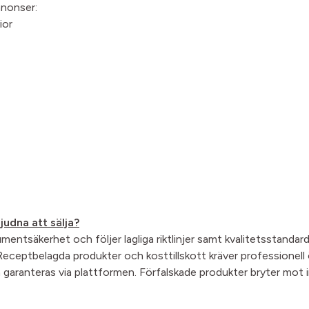
nnonser:
ior
judna att sälja?
sumentsäkerhet och följer lagliga riktlinjer samt kvalitetsstandar
 Receptbelagda produkter och kosttillskott kräver professionel
 garanteras via plattformen. Förfalskade produkter bryter mot 