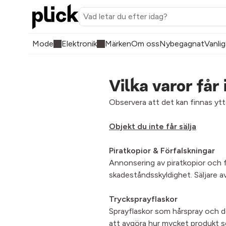
Mode
Elektronik
Märken
Om oss
Nybegagnat
Vanlig
Vilka varor får 
Observera att det kan finnas ytte
Objekt du inte får sälja
Piratkopior & Förfalskningar
Annonsering av piratkopior och fö
skadeståndsskyldighet. Säljare av
Trycksprayflaskor
Sprayflaskor som hårspray och de
att avgöra hur mycket produkt s