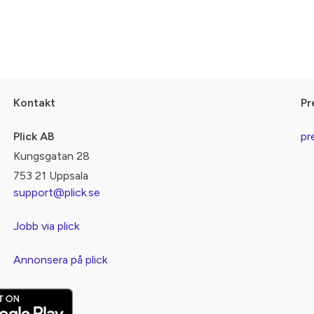
Kontakt
Pr
Plick AB
pr
Kungsgatan 28
753 21 Uppsala
support@plick.se
Jobb via plick
Annonsera på plick