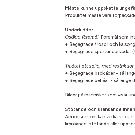
Måste kunna uppskatta ungefä
Produkter måste vara förpackade
Underkläder
Osäkra föremål.
Föremål som inte
● Begagnade trosor och kalsong
● Begagnade sportunderkläder (t
Tillåtet att sälja, med restriktion
● Begagnade badkläder - så läng
● Begagnade behåar - så länge d
Bilder på människor som visar unde
Stötande och Kränkande Inneh
Annonser som kan verka stötande el
kränkande, stötande eller uppse