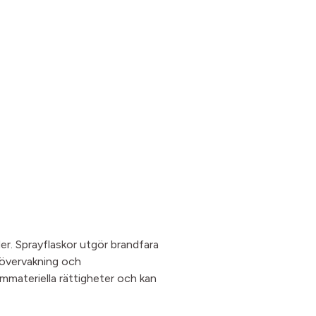
der. Sprayflaskor utgör brandfara
l övervakning och
immateriella rättigheter och kan