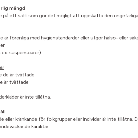
rlig mängd
 på ett sätt som gör det möjligt att uppskatta den ungefärliga
 är förenliga med hygienstandarder eller utgör hälso- eller säk
er
.ex. suspensoarer)
er
e de är tvättade
e är tvättade
rkläder är inte tillåtna.
åll
ler kränkande för folkgrupper eller individer är inte tillåtna. De
endeväckande karaktär.