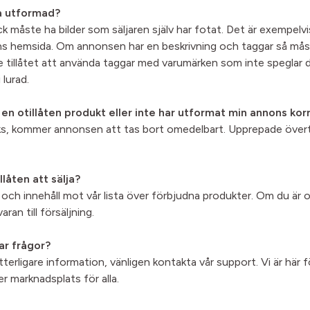
ra utformad?
 måste ha bilder som säljaren själv har fotat. Det är exempelvis
rens hemsida. Om annonsen har en beskrivning och taggar så mås
 tillåtet att använda taggar med varumärken som inte speglar d
 lurad.
n otillåten produkt eller inte har utformat min annons kor
s, kommer annonsen att tas bort omedelbart. Upprepade övertr
låten att sälja?
p och innehåll mot vår lista över förbjudna produkter. Om du är
an till försäljning.
ar frågor?
erligare information, vänligen kontakta vår support. Vi är här för
r marknadsplats för alla.