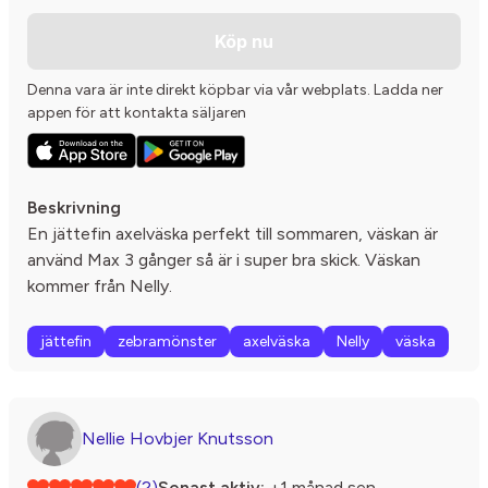
Köp nu
Denna vara är inte direkt köpbar via vår webplats. Ladda ner
appen för att kontakta säljaren
Beskrivning
En jättefin axelväska perfekt till sommaren, väskan är
använd Max 3 gånger så är i super bra skick. Väskan
kommer från Nelly.
jättefin
zebramönster
axelväska
Nelly
väska
Nellie Hovbjer Knutsson
(2)
Senast aktiv:
+1 månad sen