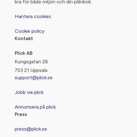
bra för både miljön och din plånbok.
Hantera cookies
Cookie policy
Kontakt
Plick AB
Kungsgatan 28
753 21 Uppsala
support@plick.se
Jobb via plick
Annonsera på plick
Press
press@plick.se