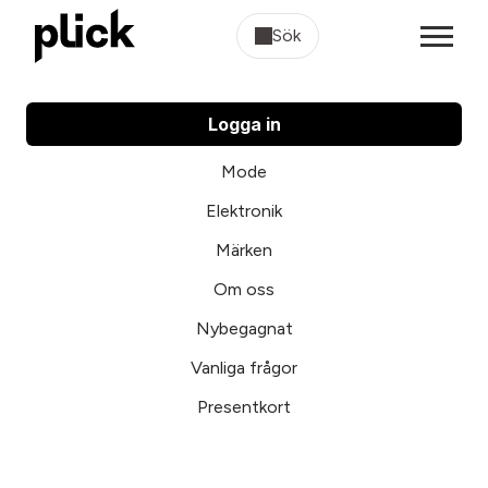
Sök
Logga in
Mode
Elektronik
Märken
Om oss
Nybegagnat
Vanliga frågor
Presentkort