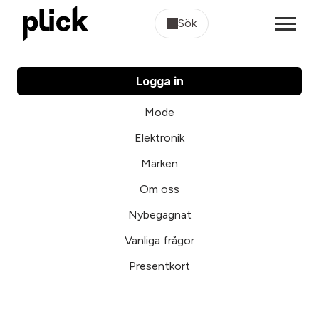
Sök
Logga in
Mode
Elektronik
Märken
Om oss
Nybegagnat
Vanliga frågor
Presentkort