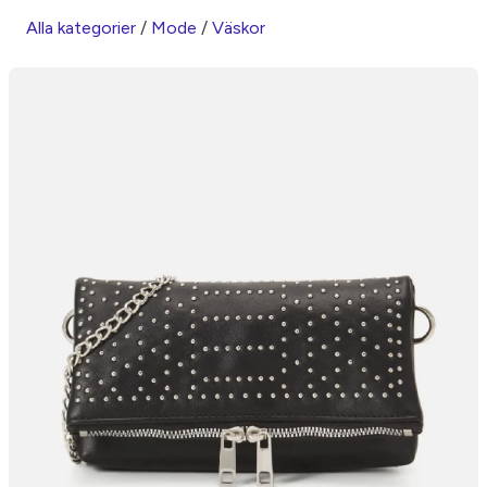
Alla kategorier
/
Mode
/
Väskor