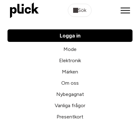
Sök
Logga in
Mode
Elektronik
Märken
Om oss
Nybegagnat
Vanliga frågor
Presentkort