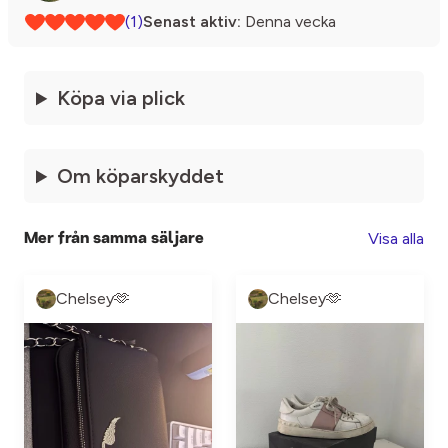
(1)
Senast aktiv:
Denna vecka
Köpa via plick
Om köparskyddet
Visa alla
Mer från samma säljare
Chelsey🫶
Chelsey🫶