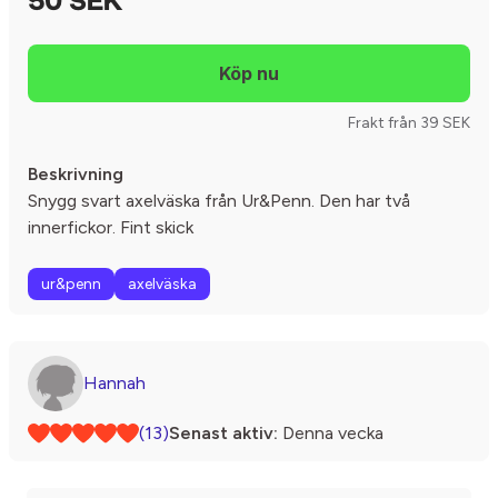
50 SEK
Frakt från 39 SEK
Beskrivning
Snygg svart axelväska från Ur&Penn. Den har två
innerfickor. Fint skick
ur&penn
axelväska
Hannah
(13)
Senast aktiv:
Denna vecka