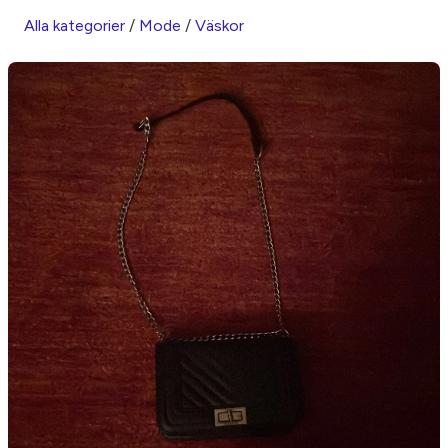
Alla kategorier
/
Mode
/
Väskor