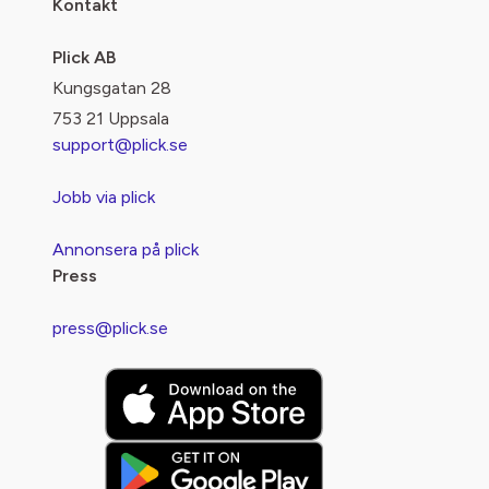
Kontakt
Plick AB
Kungsgatan 28
753 21 Uppsala
support@plick.se
Jobb via plick
Annonsera på plick
Press
press@plick.se