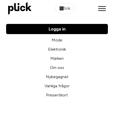
Sök
Logga in
Mode
Elektronik
Märken
Om oss
Nybegagnat
Vanliga frågor
Presentkort