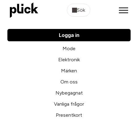
Sök
Logga in
Mode
Elektronik
Märken
Om oss
Nybegagnat
Vanliga frågor
Presentkort