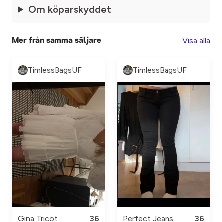
Om köparskyddet
Visa alla
Mer från samma säljare
TimlessBagsUF
TimlessBagsUF
Gina Tricot
36
Perfect Jeans
36