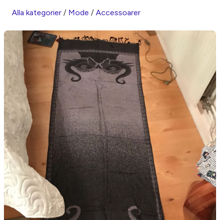
Alla kategorier
/
Mode
/
Accessoarer