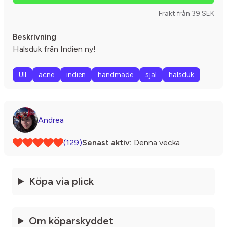
Frakt från 39 SEK
Beskrivning
Halsduk från Indien ny!
Ull
acne
indien
handmade
sjal
halsduk
Andrea
(129)
Senast aktiv:
Denna vecka
Köpa via plick
Om köparskyddet