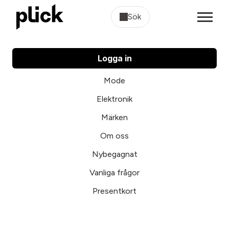
Sök
Logga in
Mode
Elektronik
Märken
Om oss
Nybegagnat
Vanliga frågor
Presentkort