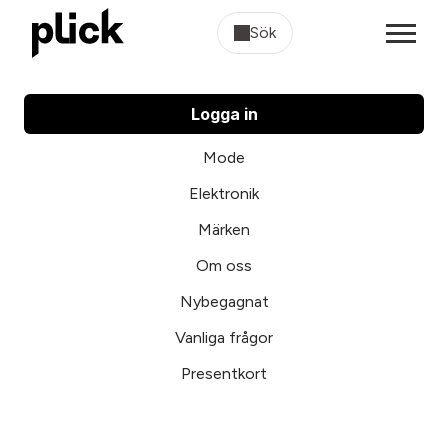
Sök
Logga in
Mode
Elektronik
Märken
Om oss
Nybegagnat
Vanliga frågor
Presentkort