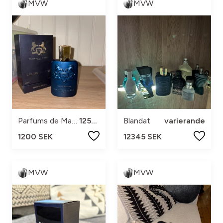
MVW
MVW
Parfums de Marly
125ml
Blandat
varierande
1200 SEK
12345 SEK
MVW
MVW