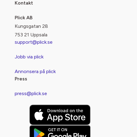
Kontakt
Plick AB
Kungsgatan 28
753 21 Uppsala
support@plick.se
Jobb via plick
Annonsera på plick
Press
press@plick.se