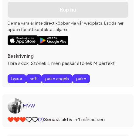
Köp nu
Denna vara är inte direkt köpbar via vår webplats. Ladda ner
appen för att kontakta säljaren
Beskrivning
I bra skick, Storlek L men passar storlek M perfekt
byxor
soft
palm angels
palm
MVW
(2)
Senast aktiv:
+1 månad sen