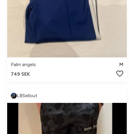
Palm angels
M
749 SEK
LBSellout