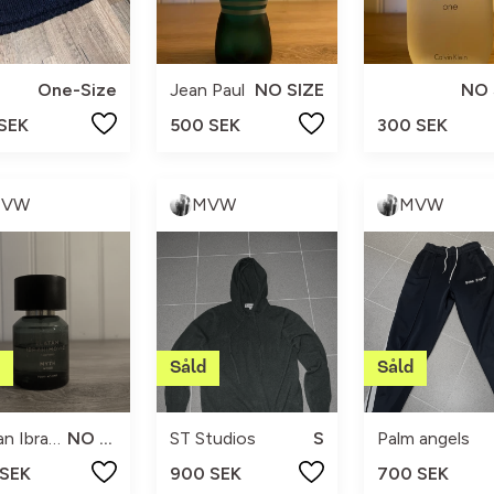
One-Size
Jean Paul
NO SIZE
NO 
 SEK
500 SEK
300 SEK
MVW
MVW
MVW
Zlatan Ibrahimovic
NO SIZE
ST Studios
S
Palm angels
 SEK
900 SEK
700 SEK