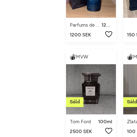
Parfums de Marly
125ml
1200 SEK
150
MVW
Tom Ford
100ml
2500 SEK
100