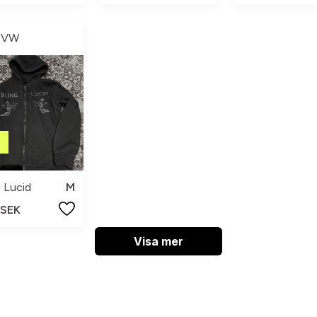
MVW
g Lucid
M
 SEK
Visa mer