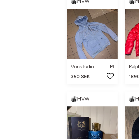
MVW
Vonstudio
M
Ralp
350 SEK
189
MVW