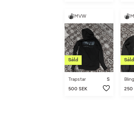
MVW
Trapstar
S
Blin
500 SEK
250