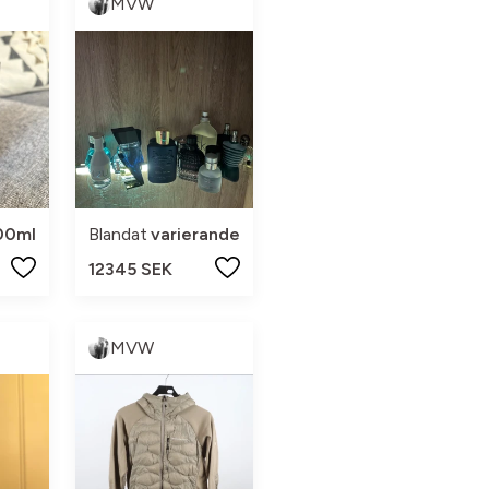
MVW
00ml
Blandat
varierande
12345 SEK
MVW