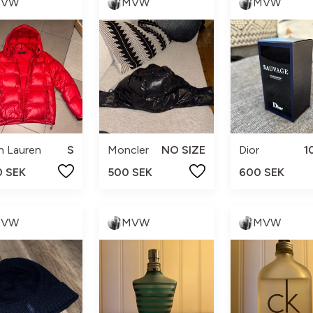
MVW
MVW
MVW
h Lauren
S
Moncler
NO SIZE
Dior
1
0 SEK
500 SEK
600 SEK
MVW
MVW
MVW