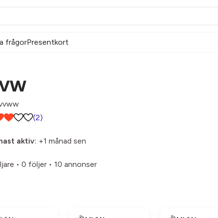
a frågor
Presentkort
VW
vvww
(2)
ast aktiv:
+1 månad sen
ljare
•
0 följer
•
10 annonser