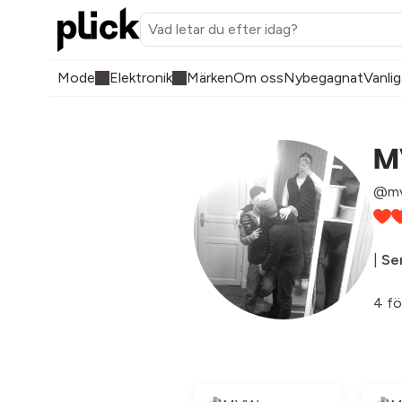
Mode
Elektronik
Märken
Om oss
Nybegagnat
Vanlig
M
@m
|
Sen
4 fö