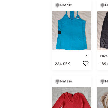
Natalie
N
S
Nike
224 SEK
189
Natalie
N