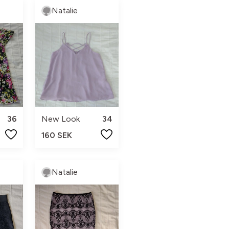
Natalie
36
New Look
34
160 SEK
Natalie