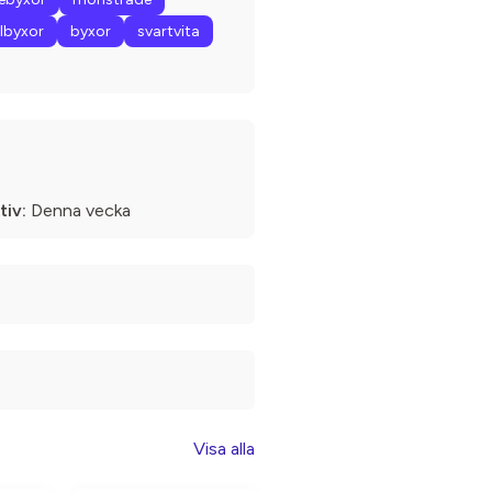
lbyxor
byxor
svartvita
tiv:
Denna vecka
Visa alla