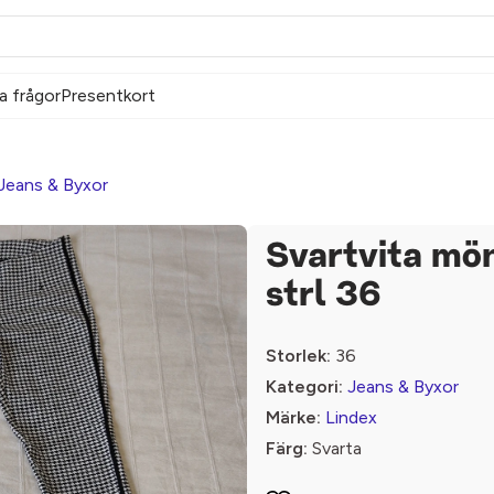
a frågor
Presentkort
Jeans & Byxor
Svartvita mö
strl 36
Storlek:
36
Kategori:
Jeans & Byxor
Märke:
Lindex
Färg:
Svarta