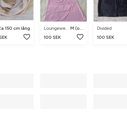
Ca 150 cm lång
Loungewear by Unia
M (och S)
Divided
 SEK
100 SEK
100 SEK