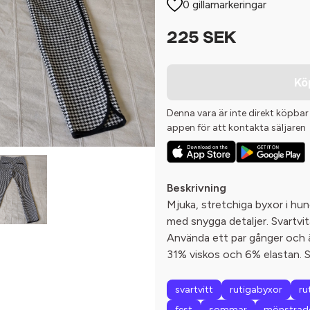
0 gillamarkeringar
225 SEK
Kö
Denna vara är inte direkt köpbar
appen för att kontakta säljaren
Beskrivning
Mjuka, stretchiga byxor i h
med snygga detaljer. Svartvita
Använda ett par gånger och 
31% viskos och 6% elastan. S
svartvitt
rutigabyxor
ru
fest
sommar
mönstrad