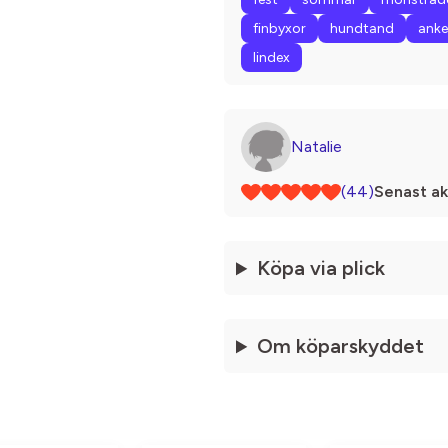
finbyxor
hundtand
anke
lindex
Natalie
(44)
Senast ak
Köpa via plick
Om köparskyddet