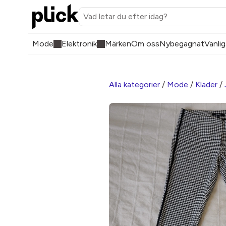
Mode
Elektronik
Märken
Om oss
Nybegagnat
Vanlig
Alla kategorier
/
Mode
/
Kläder
/