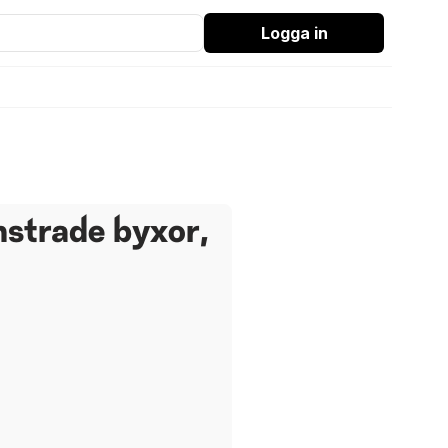
Logga in
nstrade byxor,