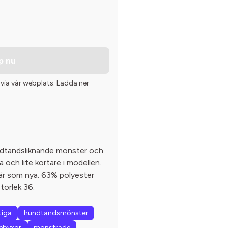
p nu
 via vår webplats. Ladda ner
undtandsliknande mönster och
 och lite kortare i modellen.
är som nya. 63% polyester
torlek 36.
tiga
hundtandsmönster
ebyxor
mönstrade