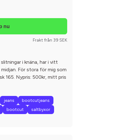
Frakt från 39 SEK
tningar i knäna, har i vitt
 midjan. För stora för mig som
k 165. Nypris: 500kr, mitt pris
jeans
bootcutjeans
bootcut
saltbyxor