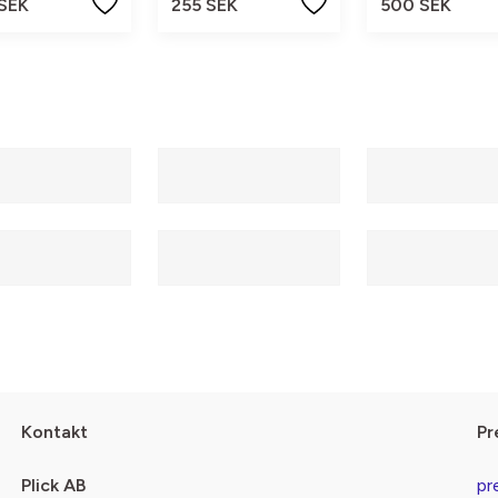
 SEK
255 SEK
500 SEK
Kontakt
Pr
Plick AB
pr