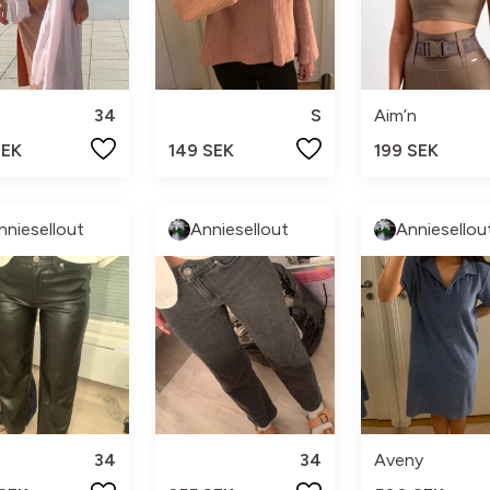
34
S
Aim’n
SEK
149 SEK
199 SEK
nniesellout
Anniesellout
Anniesellou
34
34
Aveny