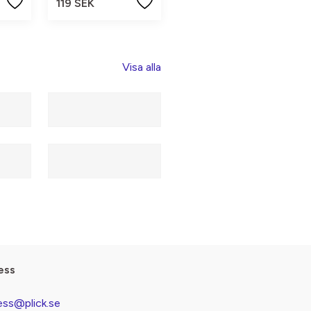
119 SEK
Visa alla
ess
ess@plick.se