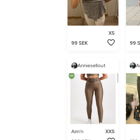
XS
99 SEK
99 
Anniesellout
A
Aim’n
XXS