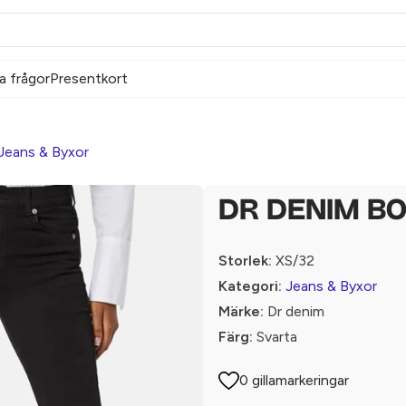
a frågor
Presentkort
Jeans & Byxor
DR DENIM B
Storlek:
XS/32
Kategori:
Jeans & Byxor
Märke:
Dr denim
Färg:
Svarta
0 gillamarkeringar