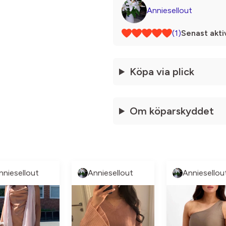
Anniesellout
(1)
Senast akti
Köpa via plick
Om köparskyddet
nniesellout
Anniesellout
Anniesellou