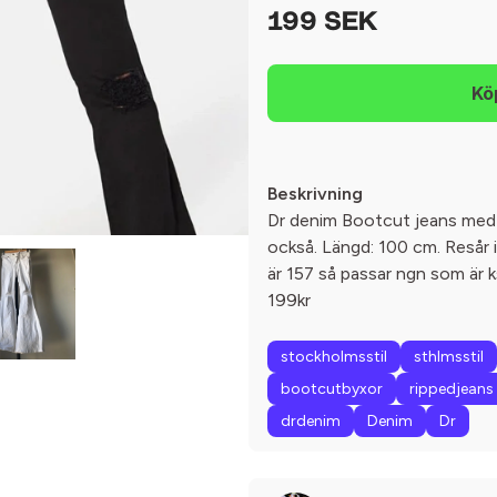
199 SEK
Beskrivning
Dr denim Bootcut jeans med sli
också. Längd: 100 cm. Resår i
är 157 så passar ngn som är ks
199kr
stockholmsstil
sthlmsstil
bootcutbyxor
rippedjeans
drdenim
Denim
Dr