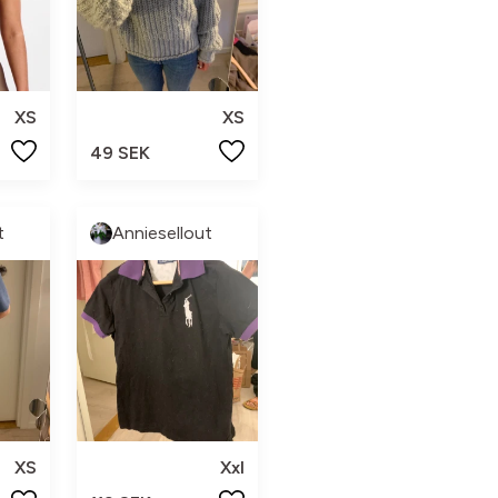
XS
XS
49 SEK
t
Anniesellout
XS
Xxl