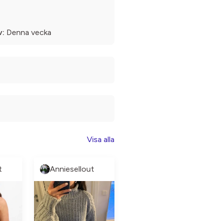
v:
Denna vecka
Visa alla
t
Anniesellout