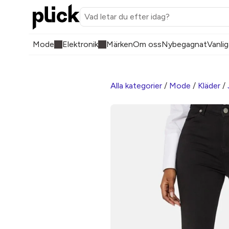
Mode
Elektronik
Märken
Om oss
Nybegagnat
Vanlig
Alla kategorier
/
Mode
/
Kläder
/