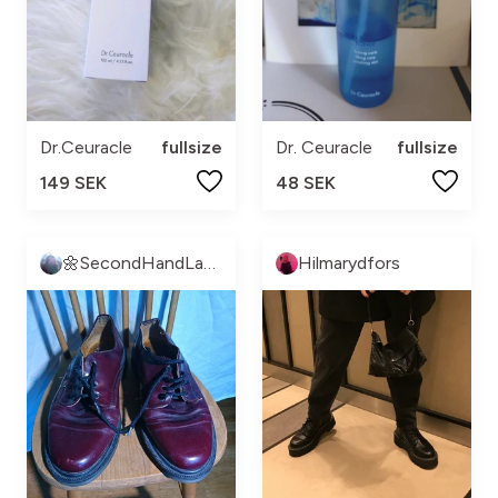
Dr.Ceuracle
fullsize
Dr. Ceuracle
fullsize
149 SEK
48 SEK
🌼SecondHandLand🌼
Hilmarydfors