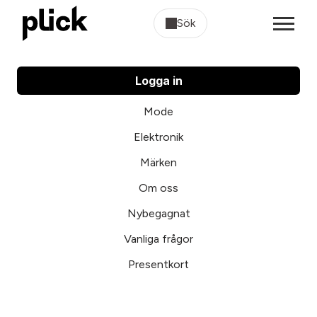
Sök
Logga in
Mode
Elektronik
Märken
Om oss
Nybegagnat
Vanliga frågor
Presentkort