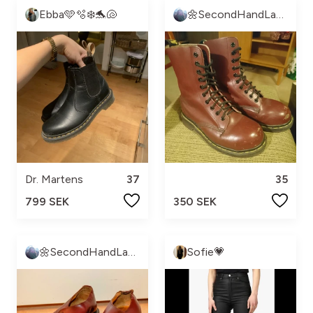
Ebba🩵🫧❄️🐬🐚
🌼SecondHandLand🌼
Dr. Martens
37
35
799 SEK
350 SEK
🌼SecondHandLand🌼
Sofie💗