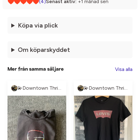
(4)
Senast aktiv:
+1 månad sen
Köpa via plick
Om köparskyddet
Visa alla
Mer från samma säljare
💫Downtown Thrift💫
💫Downtown Thrift💫