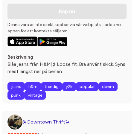
Köp nu
Denna vara är inte direkt köpbar via vår webplats. Ladda ner
appen för att kontakta säljaren
Beskrivning
Blåa jeans från H&M🙌 Loose fit. Bra använt skick. Syns
mest längst ner på benen.
jeans
h&m
trendig
y2k
populär
denim
punk
vintage
💫Downtown Thrift💫