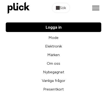
Sök
Logga in
Mode
Elektronik
Märken
Om oss
Nybegagnat
Vanliga frågor
Presentkort