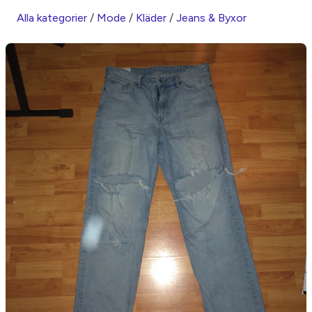
Alla kategorier
/
Mode
/
Kläder
/
Jeans & Byxor