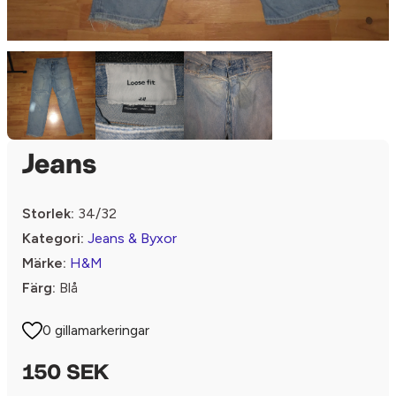
Jeans
Storlek:
34/32
Kategori:
Jeans & Byxor
Märke:
H&M
Färg:
Blå
0 gillamarkeringar
150 SEK