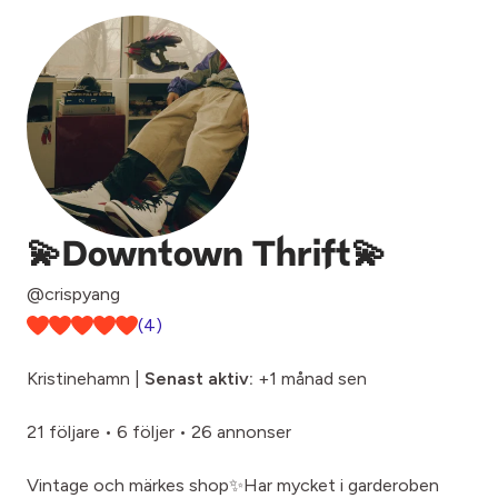
💫Downtown Thrift💫
@crispyang
(4)
Kristinehamn |
Senast aktiv:
+1 månad sen
21 följare
•
6 följer
•
26 annonser
Vintage och märkes shop✨Har mycket i garderoben