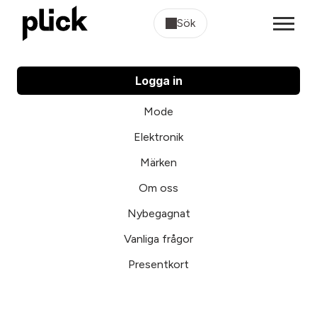
Sök
Logga in
Mode
Elektronik
Märken
Om oss
Nybegagnat
Vanliga frågor
Presentkort