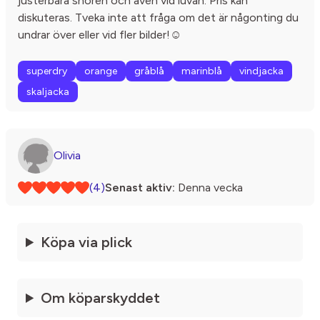
justerbara snören och även vid luvan. Pris kan
diskuteras. Tveka inte att fråga om det är någonting du
undrar över eller vid fler bilder!☺️
superdry
orange
gråblå
marinblå
vindjacka
skaljacka
Olivia
(4)
Senast aktiv:
Denna vecka
Köpa via plick
Om köparskyddet