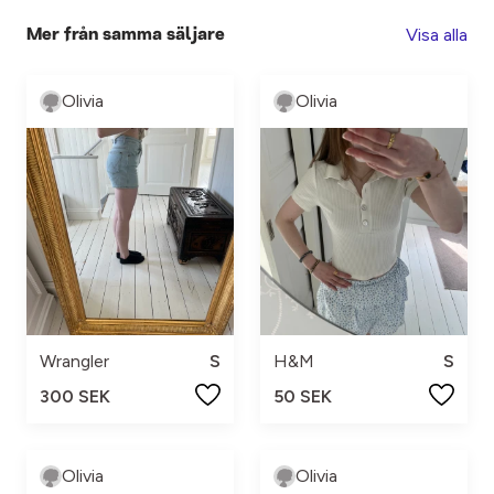
Visa alla
Mer från samma säljare
Olivia
Olivia
Wrangler
S
H&M
S
300 SEK
50 SEK
Olivia
Olivia