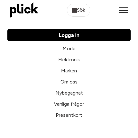
Sök
Logga in
Mode
Elektronik
Märken
Om oss
Nybegagnat
Vanliga frågor
Presentkort