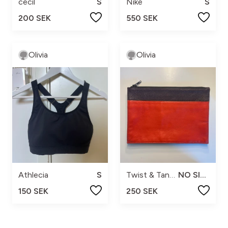
cecil
S
Nike
S
200 SEK
550 SEK
Olivia
Olivia
Athlecia
S
Twist & Tango
NO SIZE
150 SEK
250 SEK