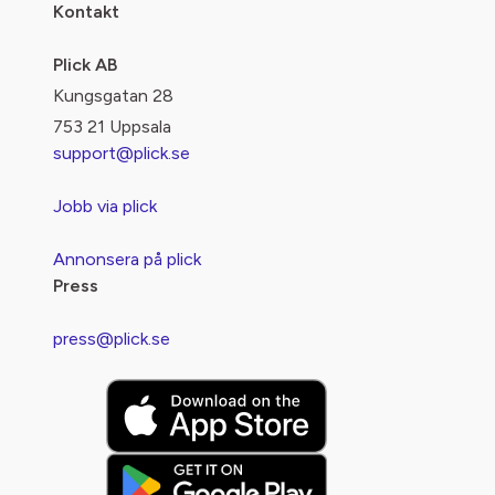
Kontakt
Plick AB
Kungsgatan 28
753 21 Uppsala
support@plick.se
Jobb via plick
Annonsera på plick
Press
press@plick.se