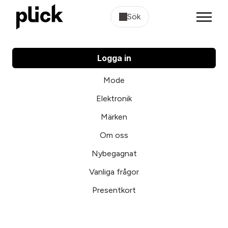
Sök
Logga in
Mode
Elektronik
Märken
Om oss
Nybegagnat
Vanliga frågor
Presentkort