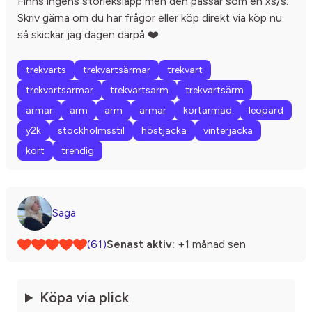
Finns ingens storlekslapp men den passar som en xs/s.
Skriv gärna om du har frågor eller köp direkt via köp nu
så skickar jag dagen därpå ❤️
trekvarts
trekvartsärmar
trekvart
trekvartsarmar
trekvartsarm
trekvartsärm
ärmar
ärm
arm
armar
kortärmad
leopard
y2k
stockholmsstil
höstjacka
vinterjacka
kort
trendig
Saga
(61)
Senast aktiv:
+1 månad sen
Köpa via plick