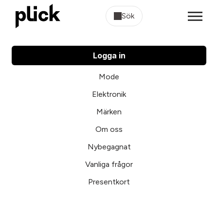
Sök
Logga in
Mode
Elektronik
Märken
Om oss
Nybegagnat
Vanliga frågor
Presentkort