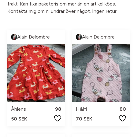
frakt. Kan fixa paketpris om mer än en artikel köps.
Kontakta mig om ni undrar över något. Ingen retur.
Alain Delombre
Alain Delombre
Åhlens
98
H&M
80
50 SEK
70 SEK