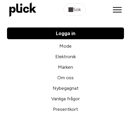
Sök
Logga in
Mode
Elektronik
Märken
Om oss
Nybegagnat
Vanliga frågor
Presentkort