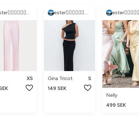
ester👩🏼‍❤️‍💋‍👩🏽👩🏼‍❤️‍💋‍👩🏽
ester👩🏼‍❤️‍💋‍👩🏽👩🏼‍❤️‍💋‍👩🏽
XS
Gina Tricot
S
 SEK
149 SEK
Nelly
499 SEK