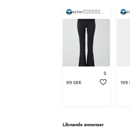
ester👩🏼‍❤️‍💋‍👩🏽👩🏼‍❤️‍💋‍👩🏽
S
99 SEK
199
Liknande annonser