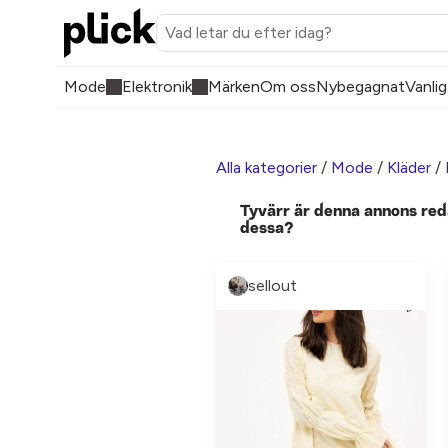
Mode
Elektronik
Märken
Om oss
Nybegagnat
Vanlig
Alla kategorier
/
Mode
/
Kläder
/
Tyvärr är denna annons red
dessa?
sellout