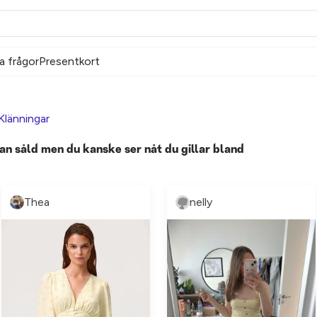
a frågor
Presentkort
Klänningar
an såld men du kanske ser nåt du gillar bland
Thea
nelly