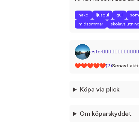
nakd
ljusgul
gul
som
midsommar
skolavslutnin
ester👩🏼‍❤️‍💋‍👩🏽👩🏼‍❤️‍💋‍👩
(2)
Senast akti
Köpa via plick
Om köparskyddet