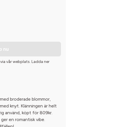
p nu
 via vår webplats. Ladda ner
ng med broderade blommor,
med knyt. Klänningen är helt
ig använd, köpt för 809kr.
ger en romantisk vibe.
lfällen!