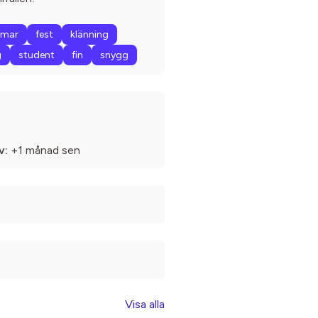
mar
fest
klänning
g
student
fin
snygg

v:
+1 månad sen
Visa alla