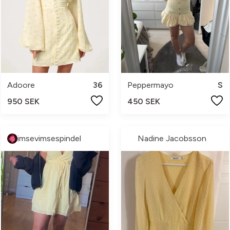
Adoore
36
Peppermayo
S
950 SEK
450 SEK
imsevimsespindel
Nadine Jacobsson