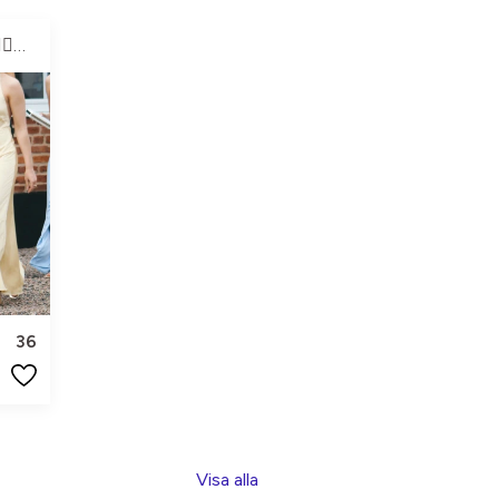
ester👩🏼‍❤️‍💋‍👩🏽👩🏼‍❤️‍💋‍👩🏽
36
Visa alla