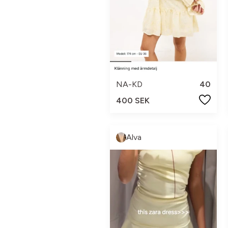
NA-KD
40
400 SEK
Alva