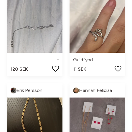
-
Guldfynd
.
120 SEK
11 SEK
Erik Persson
Hannah Feliciaa