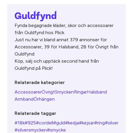
Guldfynd
Fynda begagnade kläder, skor och accessoarer
från Guldfynd hos Plick.
Just nu har vi bland annat 379 annonser för
Accessoarer, 39 för Halsband, 28 för Övrigt från
Guldfynd
Köp, sälj och upptäck second hand från
Guldfynd på Plick!
Relaterade kategorier
Accessoarer
Övrigt
Smycken
Ringar
Halsband
Armband
Örhängen
Relaterade taggar
#18k
#925
#cordell
#guld
#kedja
#kejsar
#ring
#silver
#silversmycken
#smycke