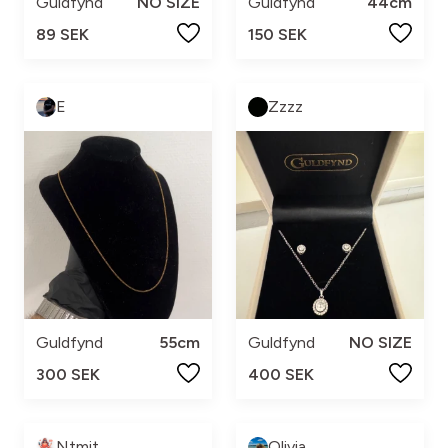
Guldfynd
NO SIZE
Guldfynd
44cm
89 SEK
150 SEK
E
Zzzz
Guldfynd
55cm
Guldfynd
NO SIZE
300 SEK
400 SEK
Ntmit
Olivia