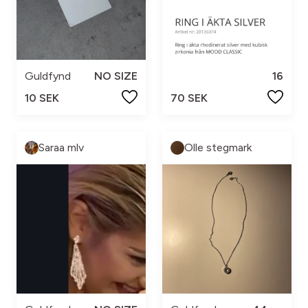
Guldfynd
NO SIZE
16
10 SEK
70 SEK
Saraa mlv
Olle stegmark