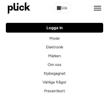
Sök
Logga in
Mode
Elektronik
Märken
Om oss
Nybegagnat
Vanliga frågor
Presentkort