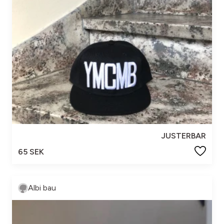
JUSTERBAR
65 SEK
Albi bau