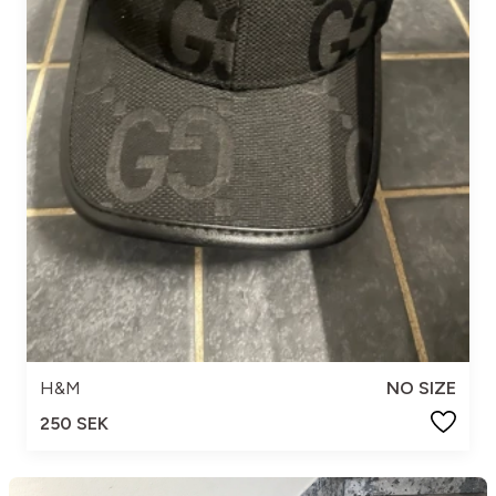
H&M
NO SIZE
250 SEK