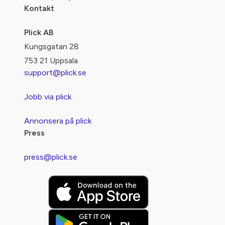
Kontakt
Plick AB
Kungsgatan 28
753 21 Uppsala
support@plick.se
Jobb via plick
Annonsera på plick
Press
press@plick.se