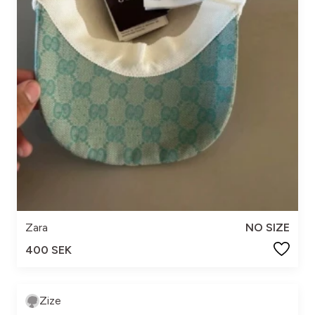
Zara
NO SIZE
400 SEK
Zize