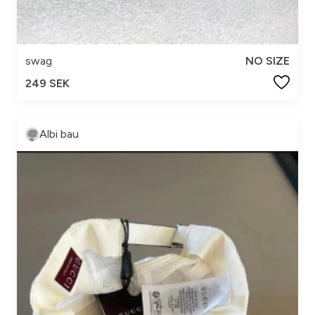
swag
NO SIZE
249 SEK
Albi bau