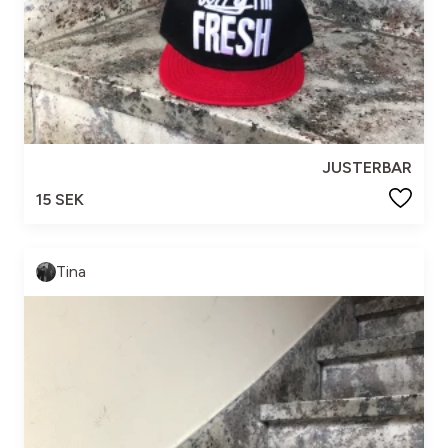
JUSTERBAR
15 SEK
Tina