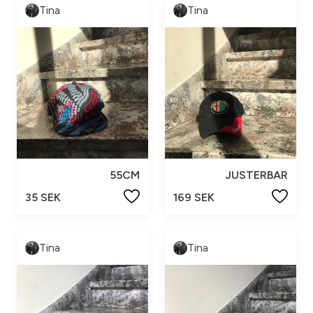
Tina
Tina
55CM
JUSTERBAR
35 SEK
169 SEK
Tina
Tina