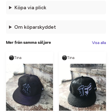
Köpa via plick
Om köparskyddet
Visa alla
Mer från samma säljare
Tina
Tina