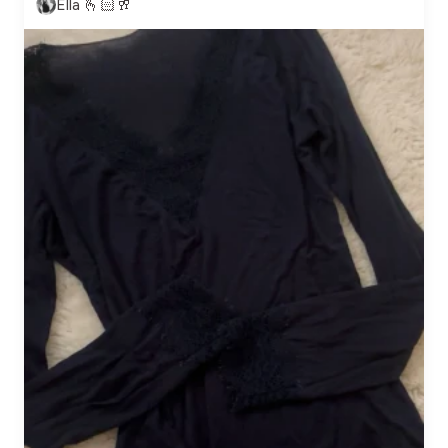
Ella 🫰🏻🥂