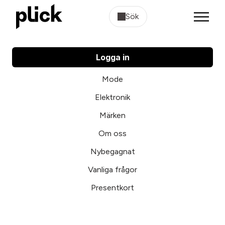
Sök
Logga in
Mode
Elektronik
Märken
Om oss
Nybegagnat
Vanliga frågor
Presentkort