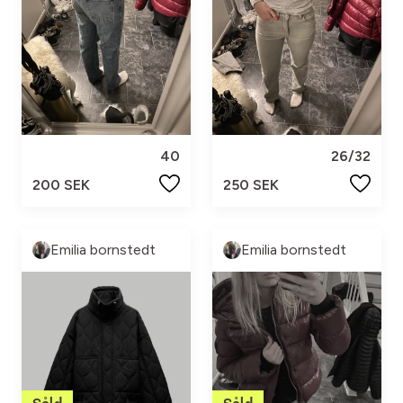
40
26/32
200 SEK
250 SEK
Emilia bornstedt
Emilia bornstedt