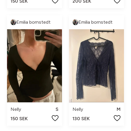
150 SEK
200 SEK
Emilia bornstedt
Emilia bornstedt
Nelly
S
Nelly
M
150 SEK
130 SEK