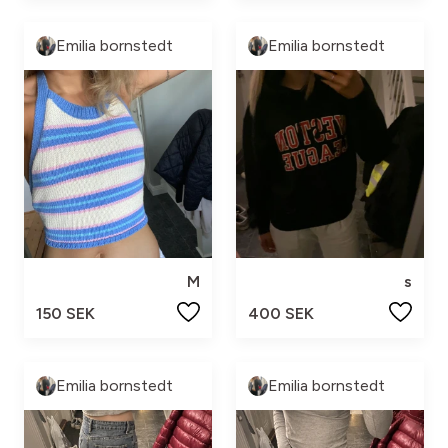
Emilia bornstedt
Emilia bornstedt
M
s
150 SEK
400 SEK
Emilia bornstedt
Emilia bornstedt