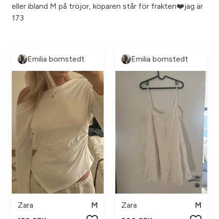
eller ibland M på tröjor, köparen står för frakten❤️jag är
173
Emilia bornstedt
Emilia bornstedt
Zara
M
Zara
M