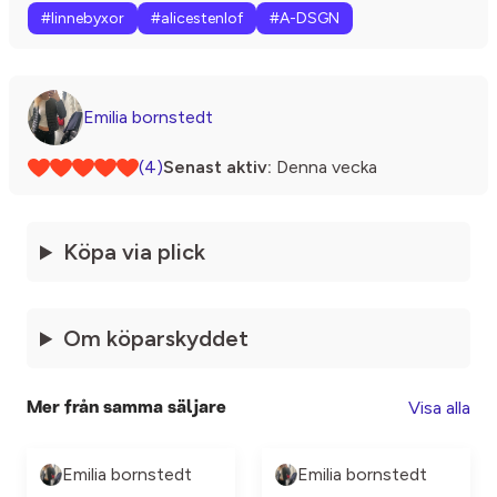
#linnebyxor
#alicestenlof
#A-DSGN
Emilia bornstedt
(4)
Senast aktiv:
Denna vecka
Köpa via plick
Om köparskyddet
Visa alla
Mer från samma säljare
Emilia bornstedt
Emilia bornstedt