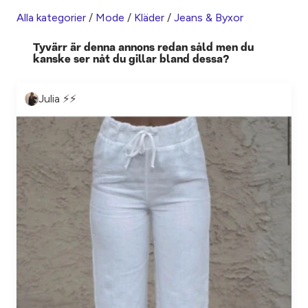
Alla kategorier
/
Mode
/
Kläder
/
Jeans & Byxor
Tyvärr är denna annons redan såld men du
kanske ser nåt du gillar bland dessa?
Julia ⚡️⚡️