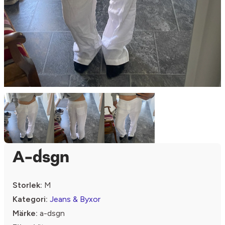
A-dsgn
Storlek:
M
Kategori:
Jeans & Byxor
Märke:
a-dsgn