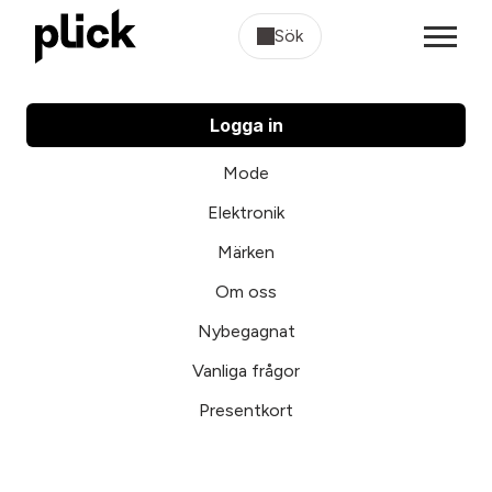
Sök
Logga in
Mode
Elektronik
Märken
Om oss
Nybegagnat
Vanliga frågor
Presentkort