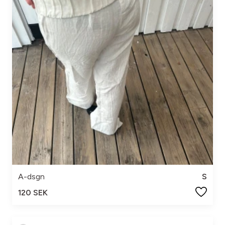
A-dsgn
S
120 SEK