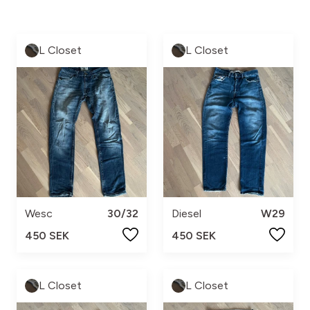
L Closet
L Closet
Wesc
30/32
Diesel
W29
450 SEK
450 SEK
L Closet
L Closet