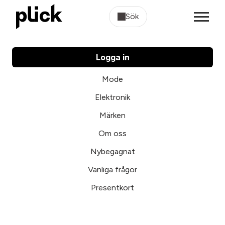
Sök
Logga in
Mode
Elektronik
Märken
Om oss
Nybegagnat
Vanliga frågor
Presentkort