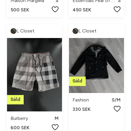
Maison Margiela
S
Essentials Fear of God
S
500 SEK
450 SEK
L Closet
L Closet
Fashion
S/M
330 SEK
Burberry
M
600 SEK