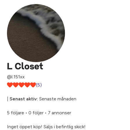
L Closet
@l.151xx
(5)
|
Senast aktiv:
Senaste månaden
5 följare
•
0 följer
•
7 annonser
Inget öppet köp! Säljs i befintlig skick!