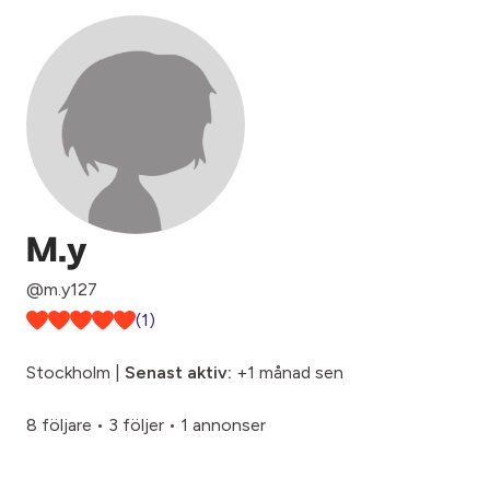
M.y
@m.y127
(1)
Stockholm |
Senast aktiv:
+1 månad sen
8 följare
•
3 följer
•
1 annonser