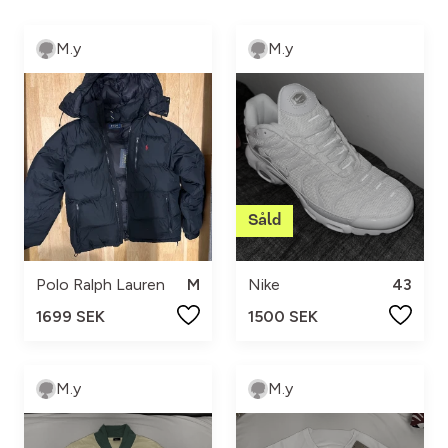
M.y
M.y
Polo Ralph Lauren
M
Nike
43
1699 SEK
1500 SEK
M.y
M.y