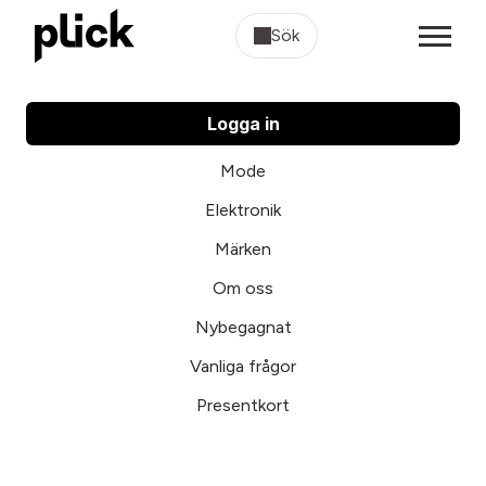
Sök
Logga in
Mode
Elektronik
Märken
Om oss
Nybegagnat
Vanliga frågor
Presentkort