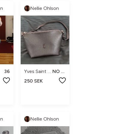
on
Nellie Ohlson
36
Yves Saint Laurent
NO SIZE
250 SEK
on
Nellie Ohlson