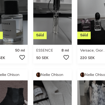
50 ml
ESSENCE
8 ml
Versace, Giorgio Ar
SEK
50 SEK
220 SEK
ellie Ohlson
Nellie Ohlson
Nellie Ohls