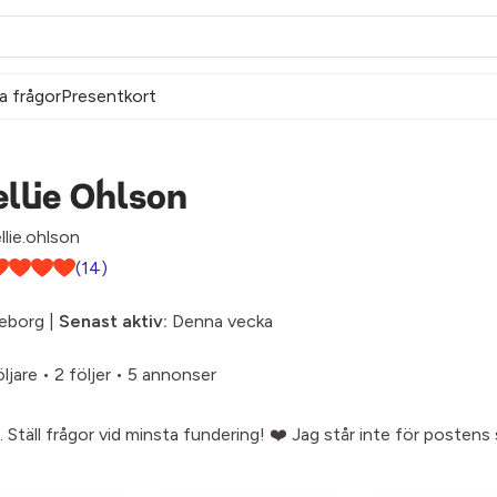
a frågor
Presentkort
llie Ohlson
lie.ohlson
(14)
eborg |
Senast aktiv:
Denna vecka
öljare
•
2 följer
•
5 annonser
Ställ frågor vid minsta fundering! ❤️ Jag står inte för postens 