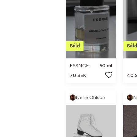
ESSNCE
50 ml
70 SEK
40 
Nellie Ohlson
N