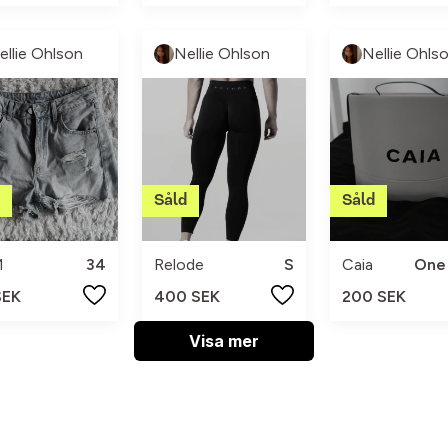
ellie Ohlson
Nellie Ohlson
Nellie Ohls
M
34
Relode
S
Caia
One 
SEK
400 SEK
200 SEK
Visa mer