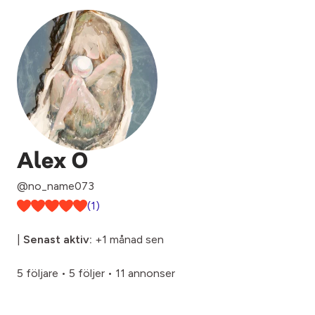
Alex O
@no_name073
(1)
|
Senast aktiv:
+1 månad sen
5 följare
•
5 följer
•
11 annonser