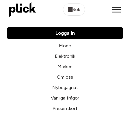
Sök
Logga in
Mode
Elektronik
Märken
Om oss
Nybegagnat
Vanliga frågor
Presentkort