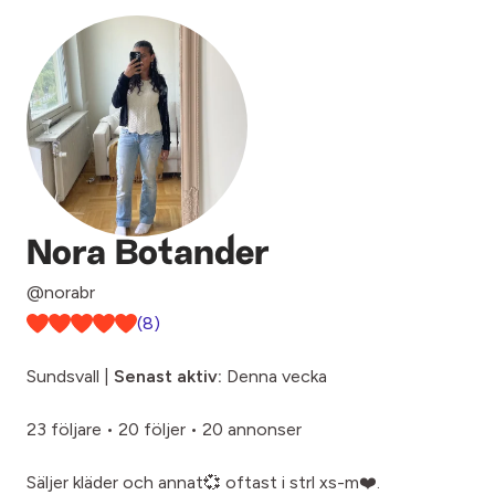
Nora Botander
@norabr
(8)
Sundsvall |
Senast aktiv:
Denna vecka
23 följare
•
20 följer
•
20 annonser
Säljer kläder och annat💞 oftast i strl xs-m❤️.