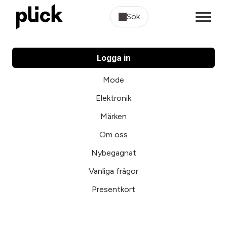
Sök
Logga in
Mode
Elektronik
Märken
Om oss
Nybegagnat
Vanliga frågor
Presentkort