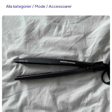
Alla kategorier
/
Mode
/
Accessoarer