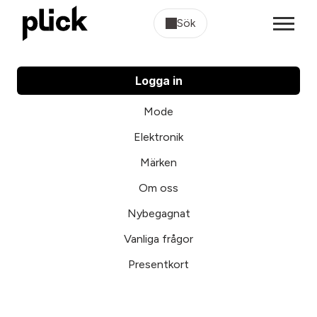
Sök
Logga in
Mode
Elektronik
Märken
Om oss
Nybegagnat
Vanliga frågor
Presentkort