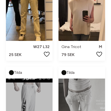
W27 L32
Gina Tricot
M
25 SEK
79 SEK
Tilda
Tilda