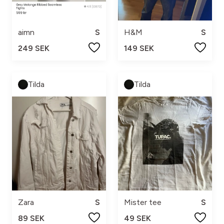
aimn
S
H&M
S
249 SEK
149 SEK
Tilda
Tilda
Zara
S
Mister tee
S
89 SEK
49 SEK