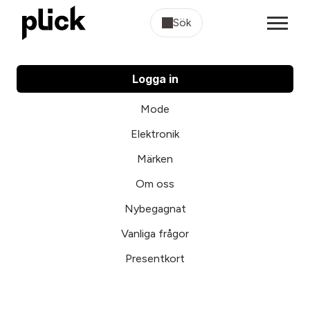
Sök
Logga in
Mode
Elektronik
Märken
Om oss
Nybegagnat
Vanliga frågor
Presentkort