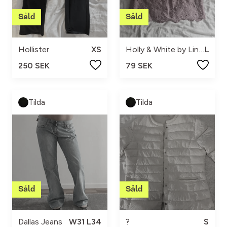
Hollister
XS
Holly & White by Lindex
L
250 SEK
79 SEK
Tilda
Tilda
Dallas Jeans
W31 L34
?
S