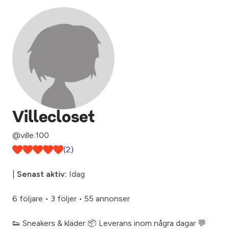
Villecloset
@ville.100
(2)
|
Senast aktiv:
Idag
6 följare
•
3 följer
•
55 annonser
👟 Sneakers & kläder 📦 Leverans inom några dagar 💬