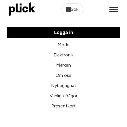
Sök
Logga in
Mode
Elektronik
Märken
Om oss
Nybegagnat
Vanliga frågor
Presentkort