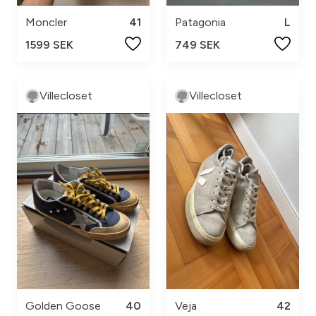
Moncler
41
Patagonia
L
1599 SEK
749 SEK
Villecloset
Villecloset
Veja
42
Golden Goose
40