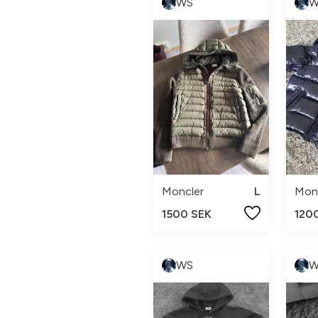
WS
W
Moncler
L
Mon
1500 SEK
120
WS
W