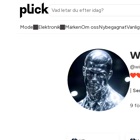
Mode
Elektronik
Märken
Om oss
Nybegagnat
Vanlig
W
@wi
|
Sen
9 fö