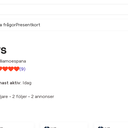
a frågor
Presentkort
S
lliamoespana
(9)
ast aktiv:
Idag
ljare
•
2 följer
•
2 annonser