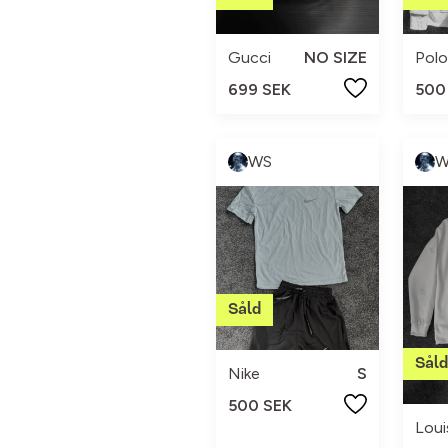
Gucci
NO SIZE
699 SEK
500
WS
W
Nike
S
500 SEK
Loui