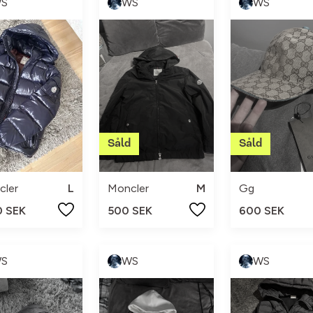
S
WS
WS
cler
L
Moncler
M
Gg
0 SEK
500 SEK
600 SEK
S
WS
WS