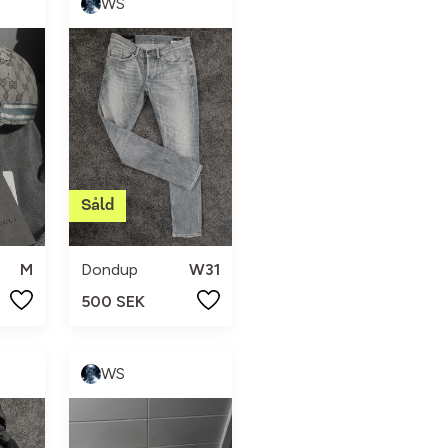
WS
M
Dondup
W31
500 SEK
WS