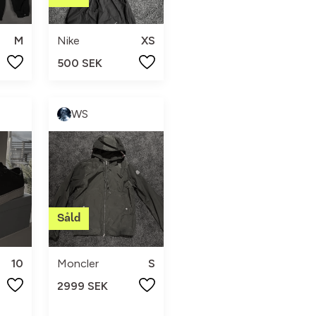
M
Nike
XS
500 SEK
WS
10
Moncler
S
2999 SEK