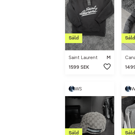
Saint Laurent
M
Can
1599 SEK
149
WS
W