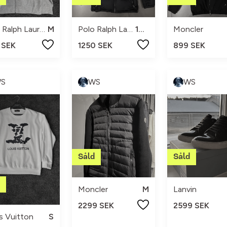
Polo Ralph Lauren
M
Polo Ralph Lauren
16yr
Moncler
 SEK
1250 SEK
899 SEK
S
WS
WS
Moncler
M
Lanvin
2299 SEK
2599 SEK
s Vuitton
S