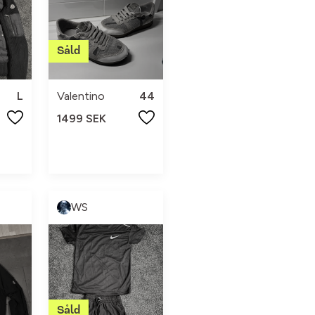
L
Valentino
44
1499 SEK
WS