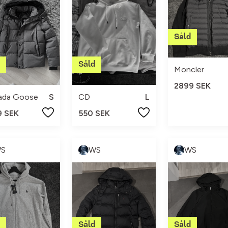
Moncler
2899 SEK
ada Goose
S
CD
L
9 SEK
550 SEK
S
WS
WS