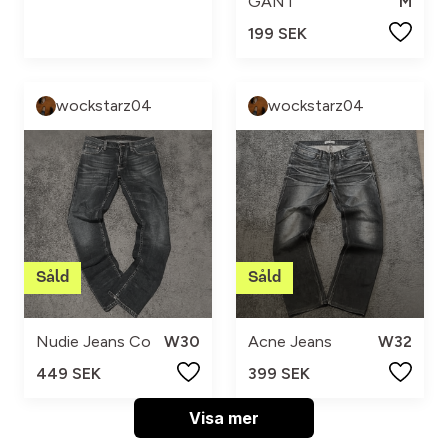
GANT
M
199 SEK
wockstarz04
wockstarz04
Nudie Jeans Co
W30
Acne Jeans
W32
449 SEK
399 SEK
Visa mer