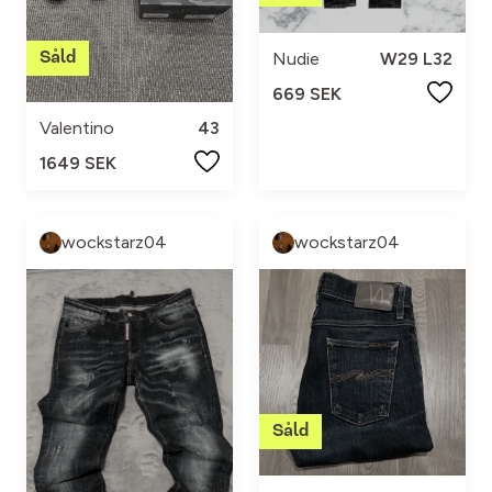
Nudie
W29 L32
669 SEK
Valentino
43
1649 SEK
wockstarz04
wockstarz04