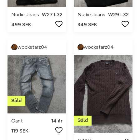
Nudie Jeans
W27 L32
Nudie Jeans
W29 L32
499 SEK
349 SEK
wockstarz04
wockstarz04
Gant
14 år
119 SEK