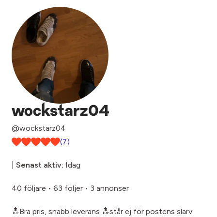
wockstarz04
@wockstarz04
(7)
|
Senast aktiv:
Idag
40 följare
•
63 följer
•
3 annonser
🔝Bra pris, snabb leverans 🔝står ej för postens slarv