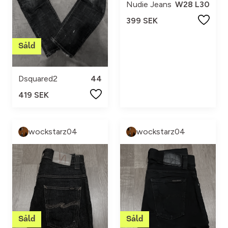
Nudie Jeans
W28 L30
399 SEK
Dsquared2
44
419 SEK
wockstarz04
wockstarz04