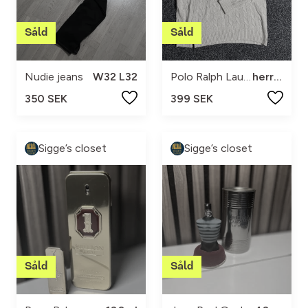
Nudie jeans
W32 L32
Polo Ralph Lauren
herr m
350 SEK
399 SEK
Sigge’s closet
Sigge’s closet