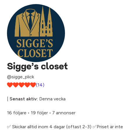
Sigge’s closet
@sigge_plick
(14)
|
Senast aktiv:
Denna vecka
16 följare
•
19 följer
•
7 annonser
✅ Skickar alltid inom 4 dagar (oftast 2-3) ✅Priset är inte