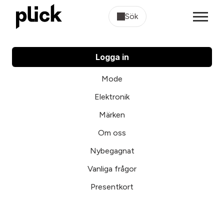
Sök
Logga in
Mode
Elektronik
Märken
Om oss
Nybegagnat
Vanliga frågor
Presentkort