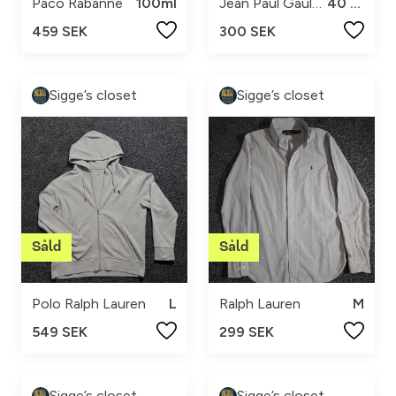
Paco Rabanne
100ml
Jean Paul Gaultier
40 ml
459 SEK
300 SEK
Sigge’s closet
Sigge’s closet
Polo Ralph Lauren
L
Ralph Lauren
M
549 SEK
299 SEK
Sigge’s closet
Sigge’s closet