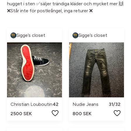
hugget i sten ✅säljer trändiga kläder och mycket mer 🙌
❌Står inte för postkrångel, inga returer ❌
Sigge’s closet
Sigge’s closet
Christian Louboutin
42
Nudie Jeans
31/32
2500 SEK
800 SEK