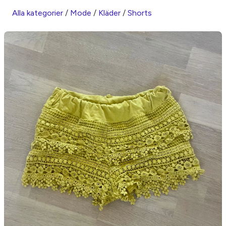
Alla kategorier
/
Mode
/
Kläder
/
Shorts