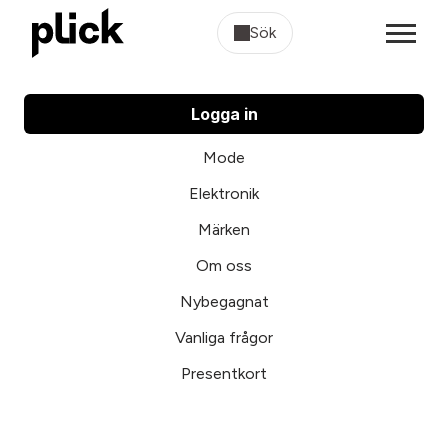
Sök
Logga in
Mode
Elektronik
Märken
Om oss
Nybegagnat
Vanliga frågor
Presentkort