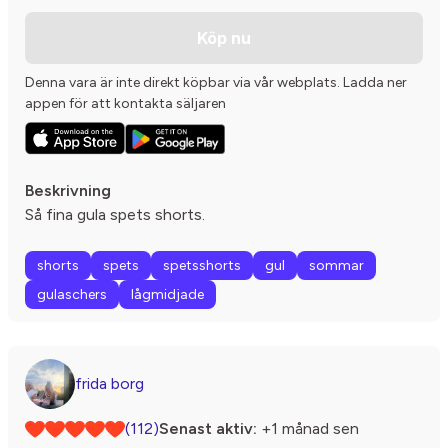
Köp nu
Denna vara är inte direkt köpbar via vår webplats. Ladda ner
appen för att kontakta säljaren
Beskrivning
Så fina gula spets shorts.
shorts
spets
spetsshorts
gul
sommar
gulaschers
lågmidjade
frida borg
(112)
Senast aktiv:
+1 månad sen