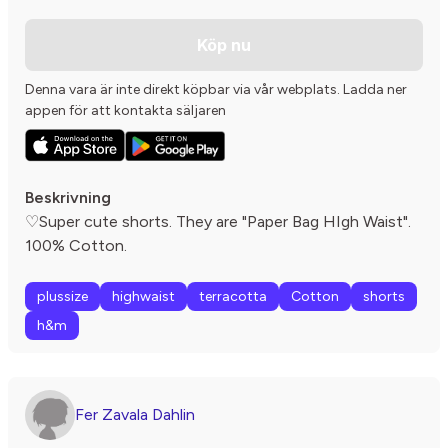
Köp nu
Denna vara är inte direkt köpbar via vår webplats. Ladda ner
appen för att kontakta säljaren
Beskrivning
♡Super cute shorts. They are "Paper Bag HIgh Waist".
100% Cotton.
plussize
highwaist
terracotta
Cotton
shorts
h&m
Fer Zavala Dahlin