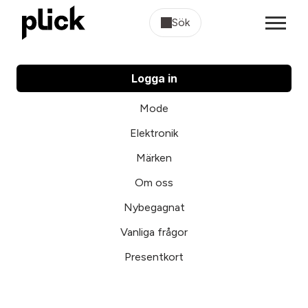
Sök
Logga in
Mode
Elektronik
Märken
Om oss
Nybegagnat
Vanliga frågor
Presentkort