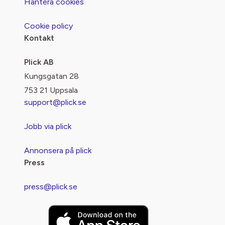
Hantera cookies
Cookie policy
Kontakt
Plick AB
Kungsgatan 28
753 21 Uppsala
support@plick.se
Jobb via plick
Annonsera på plick
Press
press@plick.se