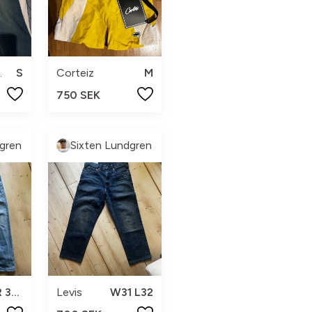
.
S
Corteiz
M
750 SEK
gren
Sixten Lundgren
EUR 31 34
Levis
W31 L32