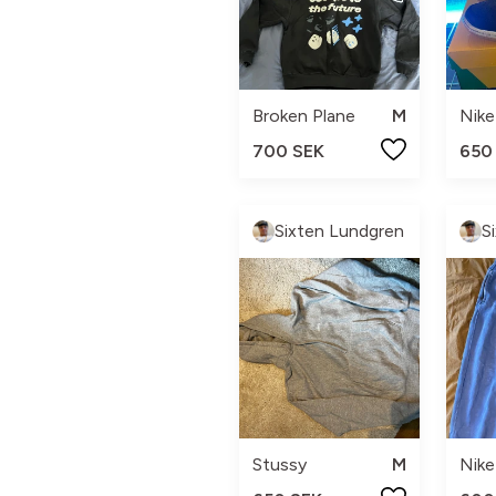
Broken Plane
M
Nike
700 SEK
650
Sixten Lundgren
S
Stussy
M
Nike