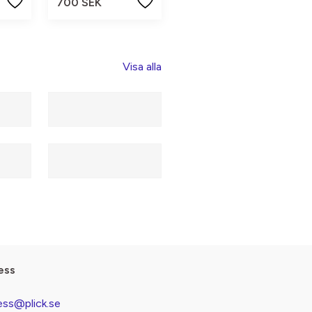
700 SEK
Visa alla
ess
ess@plick.se