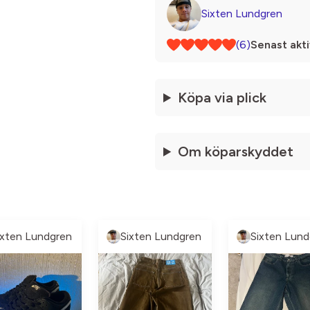
Sixten Lundgren
(6)
Senast akti
Köpa via plick
Om köparskyddet
ixten Lundgren
Sixten Lundgren
Sixten Lund