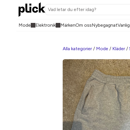
Mode
Elektronik
Märken
Om oss
Nybegagnat
Vanlig
Alla kategorier
/
Mode
/
Kläder
/