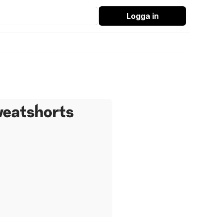
Logga in
weatshorts