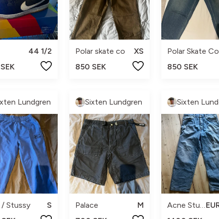
44 1/2
Polar skate co
XS
Polar Skate Co
 SEK
850 SEK
850 SEK
ixten Lundgren
Sixten Lundgren
Sixten Lund
 / Stussy
S
Palace
M
Acne Studios