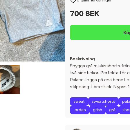
700 SEK
Beskrivning
Snygga grå mjukisshorts från
två sidofickor. Perfekta för ch
Palace-logga på ena benet oc
stilpoäng. I bra skick. Nypris 
sweat
sweatshorts
pal
jordan
grish
grå
sho