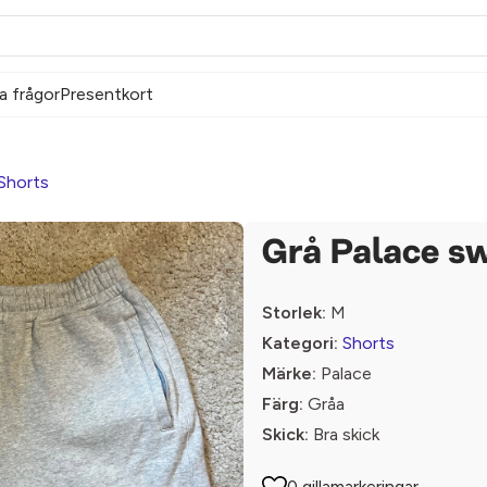
a frågor
Presentkort
Shorts
Grå Palace s
Storlek:
M
Kategori:
Shorts
Märke:
Palace
Färg:
Gråa
Skick:
Bra skick
0 gillamarkeringar