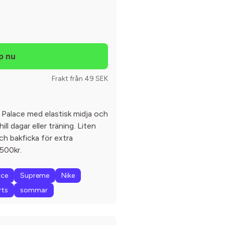
Frakt från 49 SEK
 Palace med elastisk midja och
ill dagar eller träning. Liten
h bakficka för extra
1500kr.
ace
Supreme
Nike
rts
sommar