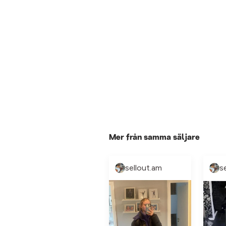
Mer från samma säljare
sellout.am
s