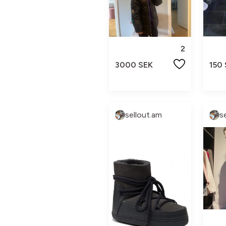
2
3000 SEK
150
sellout.am
s