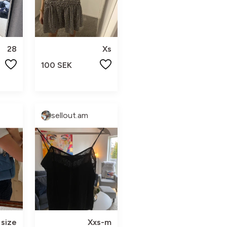
28
Xs
100 SEK
sellout.am
size
Xxs-m