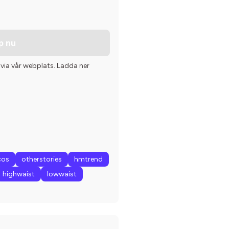
p nu
 via vår webplats. Ladda ner
cos
otherstories
hmtrend
highwaist
lowwaist