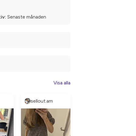
iv:
Senaste månaden
Visa alla
sellout.am