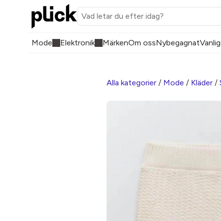
Mode
Elektronik
Märken
Om oss
Nybegagnat
Vanlig
Alla kategorier
/
Mode
/
Kläder
/