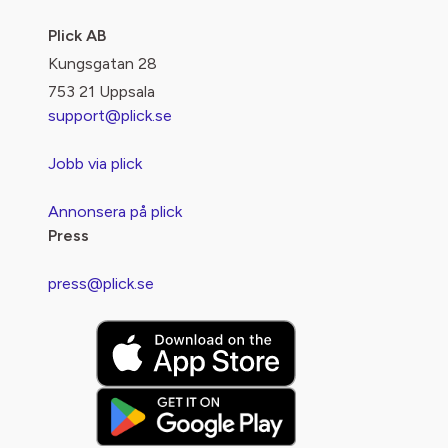
Plick AB
Kungsgatan 28
753 21 Uppsala
support@plick.se
Jobb via plick
Annonsera på plick
Press
press@plick.se