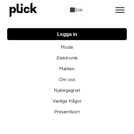
Sök
Logga in
Mode
Elektronik
Märken
Om oss
Nybegagnat
Vanliga frågor
Presentkort