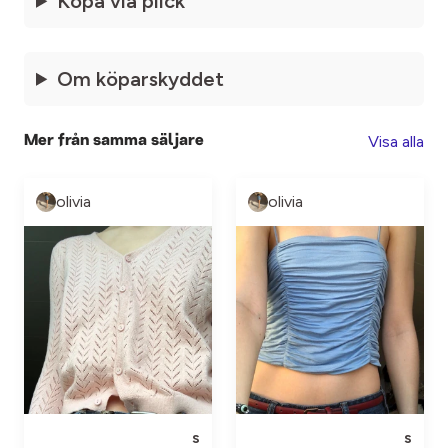
Köpa via plick
Om köparskyddet
Visa alla
Mer från samma säljare
olivia
olivia
s
s