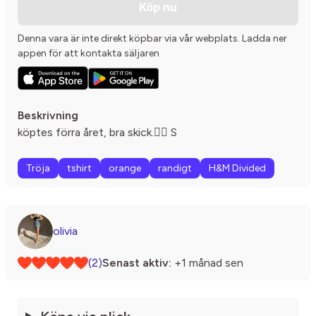
Köp nu
Denna vara är inte direkt köpbar via vår webplats. Ladda ner
appen för att kontakta säljaren
Beskrivning
köptes förra året, bra skick.👍🏼 S
Tröja
tshirt
orange
randigt
H&M Divided
olivia
(2)
Senast aktiv:
+1 månad sen