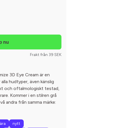
Frakt från 39 SEK
mize 3D Eye Cream är en
lla hudtyper, även känslig
t och oftalmologiskt testad,
rare. Kommer i en stilren grå
 två andra från samma märke:
ära
nytt