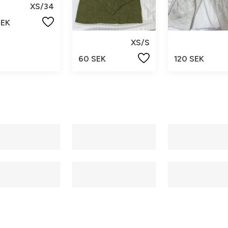
XS/34
SEK
XS/S
60 SEK
120 SEK