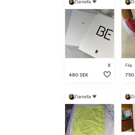
Daniella 💗
D
X
Fila
480 SEK
750
Daniella 💗
D