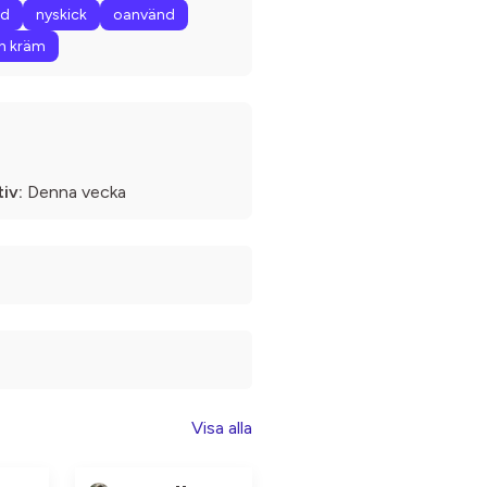
rd
nyskick
oanvänd
n kräm
iv:
Denna vecka
Visa alla