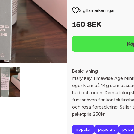
2 gillamarkeringar
150 SEK
Beskrivning
Mary Kay Timewise Age Mini
ögonkräm på 14g som passar a
hud och ögon. Dermatologisk
funkar även för kontaktlinsbä
och rosa förpackning. Säljer
paketpris 250kr
populär
populärt
popul