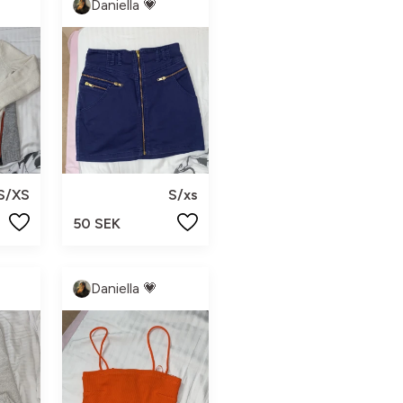
Daniella 💗
S/XS
S/xs
50 SEK
Daniella 💗