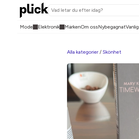
Mode
Elektronik
Märken
Om oss
Nybegagnat
Vanlig
Alla kategorier
/
Skönhet