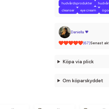
hudvårdsprodukter
hudvå
cleanser
eye cream
ögo
Daniella 💗
(67)
Senast akt
Köpa via plick
Om köparskyddet