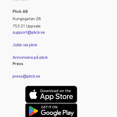
Plick AB
Kungsgatan 28
753 21 Uppsala
support@plick.se
Jobb via plick
Annonsera på plick
Press
press@plick.se