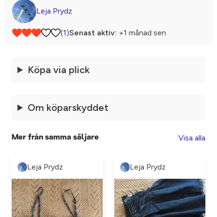
Leja Prydz
(1)
Senast aktiv:
+1 månad sen
Köpa via plick
Om köparskyddet
Visa alla
Mer från samma säljare
Leja Prydz
Leja Prydz