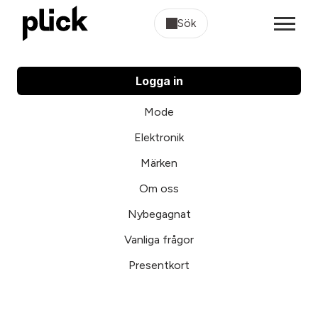
Sök
Logga in
Mode
Elektronik
Märken
Om oss
Nybegagnat
Vanliga frågor
Presentkort