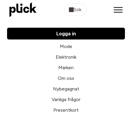
Sök
Logga in
Mode
Elektronik
Märken
Om oss
Nybegagnat
Vanliga frågor
Presentkort