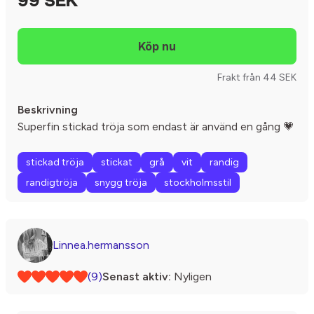
99 SEK
Frakt från 44 SEK
Beskrivning
Superfin stickad tröja som endast är använd en gång 💗
stickad tröja
stickat
grå
vit
randig
randigtröja
snygg tröja
stockholmsstil
Linnea.hermansson
(9)
Senast aktiv:
Nyligen