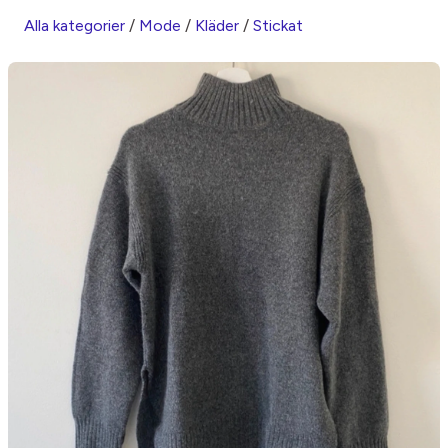
Alla kategorier
/
Mode
/
Kläder
/
Stickat