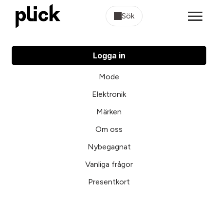
Sök
Logga in
Mode
Elektronik
Märken
Om oss
Nybegagnat
Vanliga frågor
Presentkort