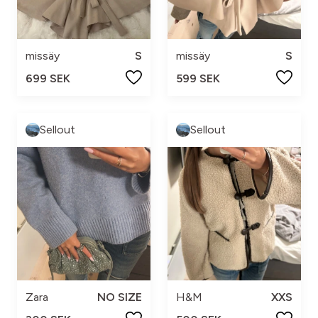
missäy
S
missäy
S
699 SEK
599 SEK
Sellout
Sellout
Zara
NO SIZE
H&M
XXS