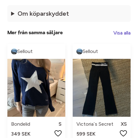
Om köparskyddet
Visa alla
Mer från samma säljare
Sellout
Sellout
Bondelid
S
Victoria´s Secret
XS
349 SEK
599 SEK