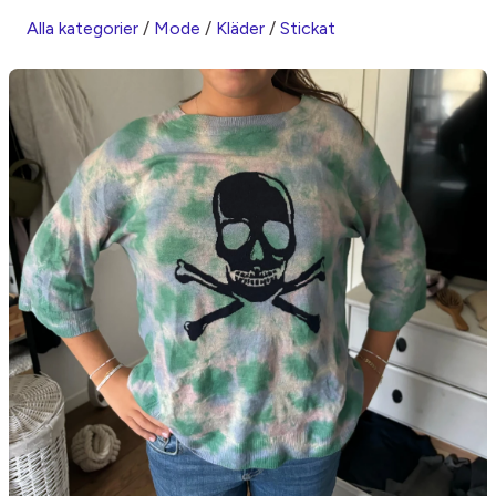
Alla kategorier
/
Mode
/
Kläder
/
Stickat