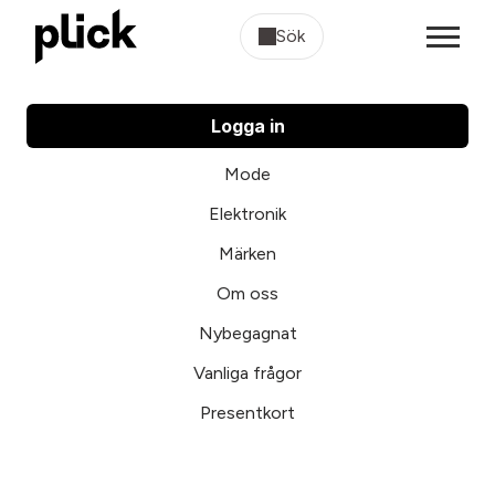
Sök
Logga in
Mode
Elektronik
Märken
Om oss
Nybegagnat
Vanliga frågor
Presentkort