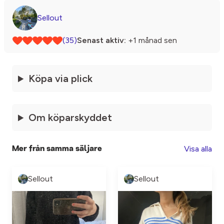
Sellout
(35)
Senast aktiv:
+1 månad sen
Köpa via plick
Om köparskyddet
Visa alla
Mer från samma säljare
Sellout
Sellout